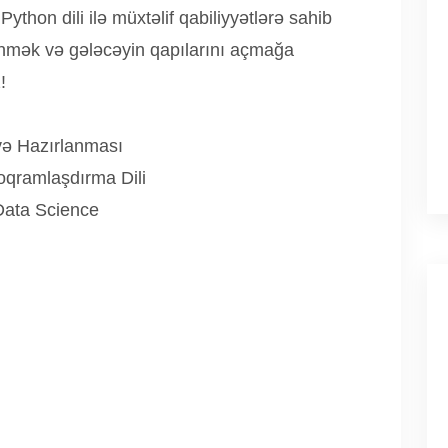
Python dili ilə müxtəlif qabiliyyətlərə sahib
ənmək və gələcəyin qapılarını açmağa
!
 və Hazırlanması
oqramlaşdırma Dili
 Data Science