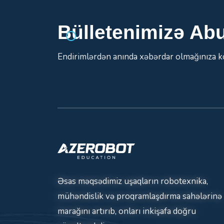
Bülletenimizə Ab
Endirimlərdən anında xəbərdar olmağınıza 
Əsas məqsədimiz uşaqların robotexnika,
mühəndislik və proqramlaşdırma sahələrinə
marağını artırıb, onları inkişafa doğru