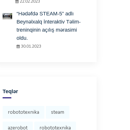
22.02.2023
“Hədəfdə STEAM-5” adlı
Beynəlxalq İnteraktiv Təlim-
treninqinin açılış mərasimi
oldu.
30.01.2023
Teqlər
robototexnika
steam
azerobot
robototexnika