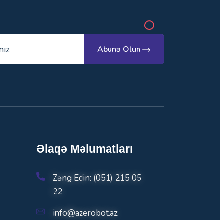
Abunə Olun
Əlaqə Məlumatları
Zəng Edin: (051) 215 05
22
info@azerobot.az