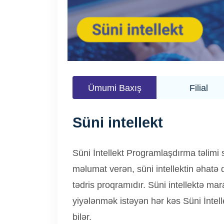
Ümumi Baxış
Filial
Süni intellekt
Süni İntellekt Programlaşdırma təlimi s
məlumat verən, süni intellektin əhatə da
tədris proqramıdır. Süni intellektə ma
yiyələnmək istəyən hər kəs Süni İntel
bilər.