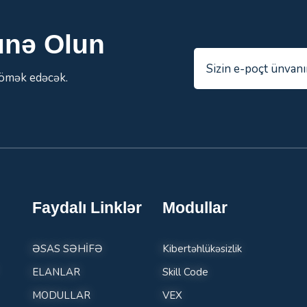
unə Olun
kömək edəcək.
Faydalı Linklər
Modullar
ƏSAS SƏHİFƏ
Kibertəhlükəsizlik
ELANLAR
Skill Code
MODULLAR
VEX