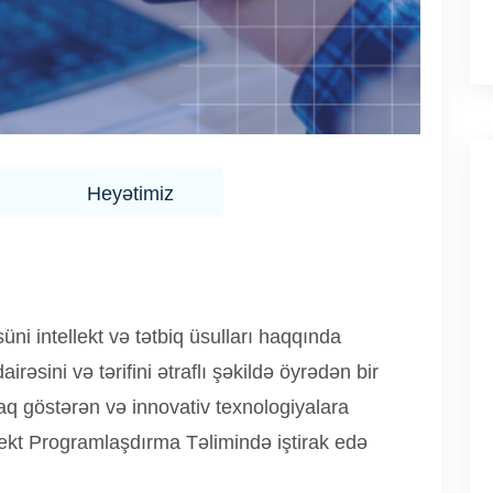
Heyətimiz
üni intellekt və tətbiq üsulları haqqında
irəsini və tərifini ətraflı şəkildə öyrədən bir
raq göstərən və innovativ texnologiyalara
lekt Programlaşdırma Təlimində iştirak edə